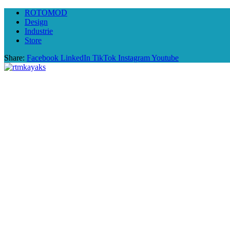
ROTOMOD
Design
Industrie
Store
Share:
Facebook
LinkedIn
TikTok
Instagram
Youtube