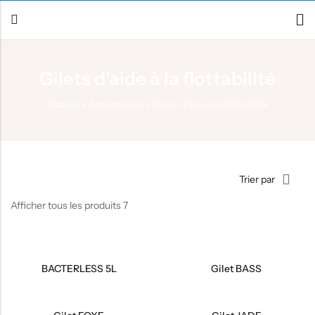
Gilets d’aide à la flottabilité
Retour
Accueil
»
Accessoires
»
Gilets d’aide à la flottabilité
Canoë / Kayak
Stand up Paddle
E-paddling
Trier par
Accessoires
Afficher tous les produits 7
BACTERLESS 5L
Gilet BASS