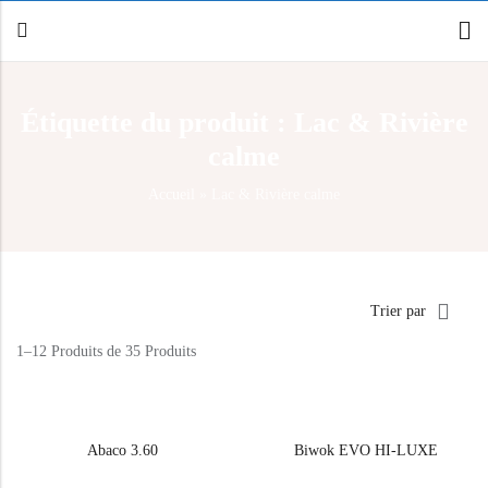
Étiquette du produit : Lac & Rivière
Retour
calme
Canoë / Kayak
Accueil
»
Lac & Rivière calme
Stand up Paddle
E-paddling
Accessoires
Trier par
1–12 Produits de 35 Produits
Abaco 3.60
Biwok EVO HI-LUXE