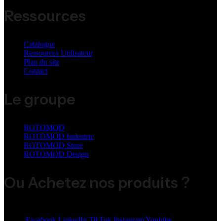
Ressources
Catalogue
Ressources Utilisateur
Plan du site
Contact
Le groupe
ROTOMOD
ROTOMOD Industrie
ROTOMOD Store
ROTOMOD Design
Ou Achetez nos produits ?
Share:
Facebook
LinkedIn
TikTok
Instagram
Youtube