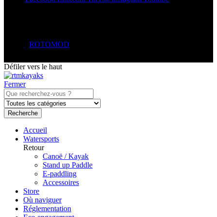
© 2026
ROTOMOD
. All Rights Reserved.
Défiler vers le haut
Fermer
Recherche
Accueil
Watersports
Retour
Canoë / Kayak
Stand up Paddle
E-paddling
Accessoires
Store
Où naviguer
Réglementation