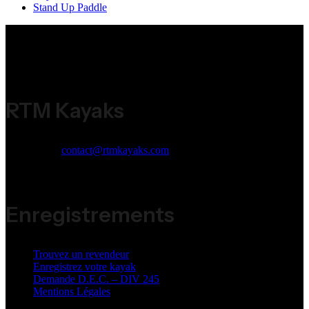
Stand Up Paddle
RTM Kayaks
Email:
contact@rtmkayaks.com
Phone:
+33 (0)5 53 98 53 98
Address:
ZI Jean Malèze 47240 Bon Encontre
Enregistrements
Trouvez un revendeur
Enregistrez votre kayak
Demande D.E.C. – DIV 245
Mentions Légales