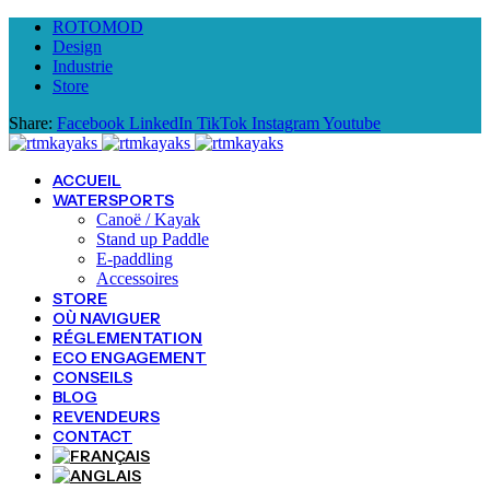
ROTOMOD
Design
Industrie
Store
Share:
Facebook
LinkedIn
TikTok
Instagram
Youtube
ACCUEIL
WATERSPORTS
Canoë / Kayak
Stand up Paddle
E-paddling
Accessoires
STORE
OÙ NAVIGUER
RÉGLEMENTATION
ECO ENGAGEMENT
CONSEILS
BLOG
REVENDEURS
CONTACT