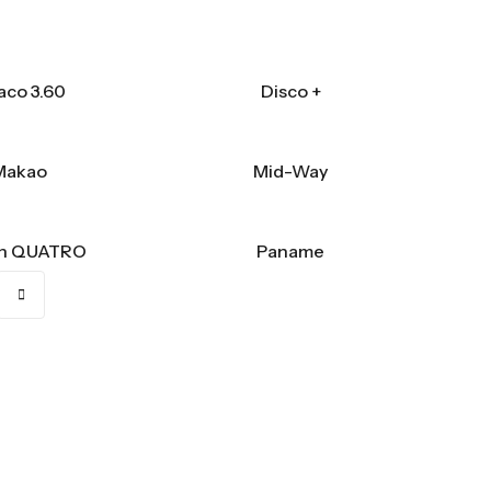
aco 3.60
Disco +
Makao
Mid-Way
n QUATRO
Paname