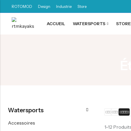
ROTOMOD
Design
Industrie
Store
ACCUEIL
WATERSPORTS
STORE
Retour
Canoë / Kayak
É
Stand up Paddle
E-paddling
Accessoires
Watersports
Accessoires
1–12 Produit