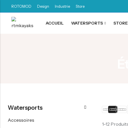
ROTOMOD
Design
Industrie
Store
ACCUEIL
WATERSPORTS
STORE
Retour
Canoë / Kayak
É
Stand up Paddle
E-paddling
Accessoires
Watersports
Accessoires
1–12 Produit