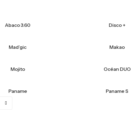
Abaco 3.60
Disco +
Mad’gic
Makao
Mojito
Océan DUO
Paname
Paname S