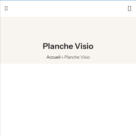
Retour
Planche Visio
Canoë / Kayak
Accueil
»
Planche Visio
Stand up Paddle
E-paddling
Accessoires