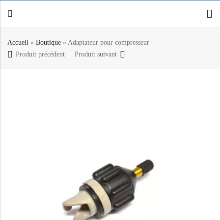
Accueil
»
Boutique
»
Adaptateur pour compresseur
Produit précédent
Produit suivant
Retour
Canoë / Kayak
Stand up Paddle
E-paddling
Accessoires