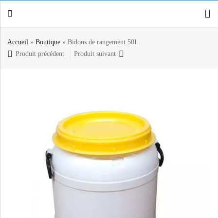
Accueil
»
Boutique
»
Bidons de rangement 50L
Produit précédent
Produit suivant
Retour
Canoë / Kayak
Stand up Paddle
E-paddling
Accessoires