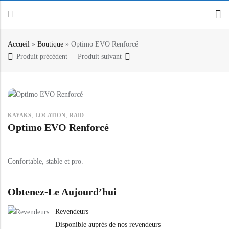
Accueil
»
Boutique
»
Optimo EVO Renforcé
Produit précédent
Produit suivant
Retour
Canoë / Kayak
Stand up Paddle
,
,
KAYAKS
LOCATION
RAID
E-paddling
Optimo EVO Renforcé
Accessoires
Confortable, stable et pro.
Obtenez-Le Aujourd’hui
Revendeurs
Disponible auprés de nos revendeurs