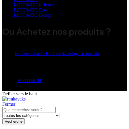
ROTOMOD Industrie
ROTOMOD Store
ROTOMOD Design
Ou Achetez nos produits ?
Share:
Facebook
LinkedIn
TikTok
Instagram
Youtube
© 2026
ROTOMOD
. All Rights Reserved.
Défiler vers le haut
Fermer
Recherche