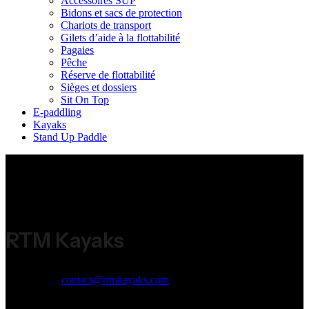
Accessoires SUP
Bidons et sacs de protection
Chariots de transport
Gilets d’aide à la flottabilité
Pagaies
Pêche
Réserve de flottabilité
Sièges et dossiers
Sit On Top
E-paddling
Kayaks
Stand Up Paddle
RTM Kayaks
Email:
contact@rtmkayaks.com
Phone:
+33 (0)5 53 98 53 98
Address:
ZI Jean Malèze 47240 Bon Encontre