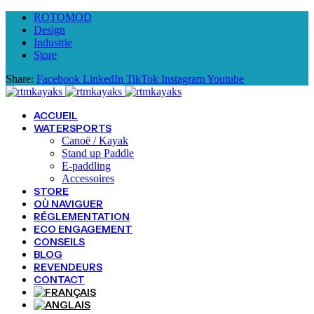
ROTOMOD
Design
Industrie
Store
Share:
Facebook
LinkedIn
TikTok
Instagram
Youtube
ACCUEIL
WATERSPORTS
Canoë / Kayak
Stand up Paddle
E-paddling
Accessoires
STORE
OÙ NAVIGUER
RÉGLEMENTATION
ECO ENGAGEMENT
CONSEILS
BLOG
REVENDEURS
CONTACT