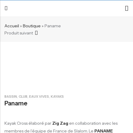
Accueil
»
Boutique
»
Paname
Produit suivant
Retour
Canoë / Kayak
Stand up Paddle
E-paddling
Accessoires
,
,
,
BASSIN
CLUB
EAUX VIVES
KAYAKS
Paname
Kayak Cross élaboré par
Zig Zag
en collaboration avec les
membres de l’équipe de France de Slalom. Le
PANAME