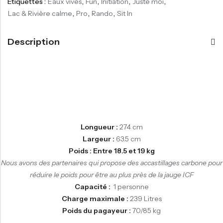
Étiquettes :
Eaux vives
,
Fun
,
Initiation
,
Juste moi
,
Lac & Rivière calme
,
Pro
,
Rando
,
Sit In
Description
Longueur :
274 cm
Largeur :
63.5 cm
Poids : Entre 18.5 et 19 kg
Nous avons des partenaires qui propose des accastillages carbone pour
réduire le poids pour être au plus près de la jauge ICF
Capacité :
1 personne
Charge maximale :
239 Litres
Poids du pagayeur :
70/85 kg