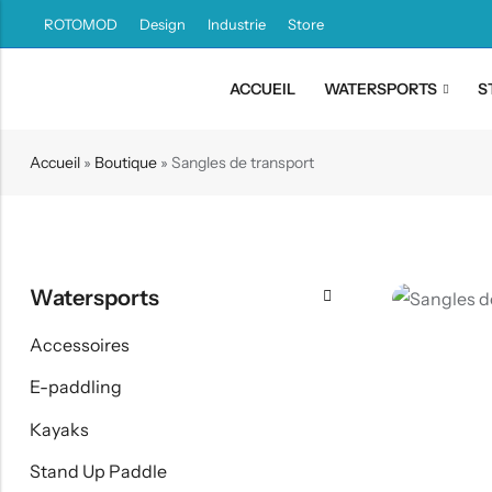
ROTOMOD
Design
Industrie
Store
ACCUEIL
WATERSPORTS
S
Retour
Accueil
»
Boutique
»
Sangles de transport
Canoë / Kayak
Stand up Paddle
E-paddling
Watersports
Accessoires
Accessoires
E-paddling
Kayaks
Stand Up Paddle