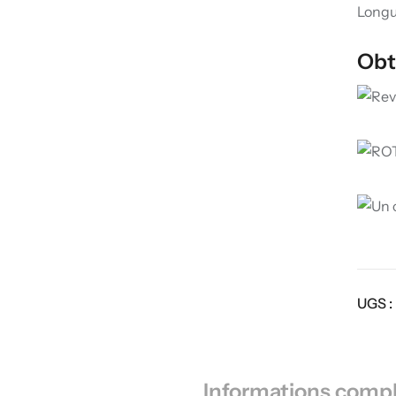
Longu
Obt
UGS :
Informations comp