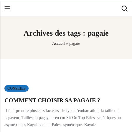
Archives des tags : pagaie
Retour
Accueil
»
pagaie
Canoë / Kayak
Stand up Paddle
E-paddling
Accessoires
CONSEILS
COMMENT CHOISIR SA PAGAIE ?
Il faut prendre plusieurs facteurs : le type d’embarcation, la taille du
pagayeur. Tailles du pagayeur en cm Sit On Top Pales symétriques ou
asymétriques Kayaks de merPales asymétriques Kayaks