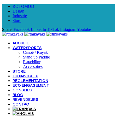
ROTOMOD
Design
Industrie
Store
Share:
Facebook
LinkedIn
TikTok
Instagram
Youtube
ACCUEIL
WATERSPORTS
Canoë / Kayak
Stand up Paddle
E-paddling
Accessoires
STORE
OÙ NAVIGUER
RÉGLEMENTATION
ECO ENGAGEMENT
CONSEILS
BLOG
REVENDEURS
CONTACT