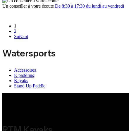
Un conseiller à votre écoute
De 8:30 à 17:30 du lundi au vendredi
1
2
Suivant
Watersports
Accessoires
E-paddling
Kayaks
Stand Up Paddle
RTM Kayaks