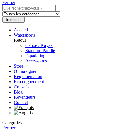
Fermer
Recherche
Accueil
Watersports
Retour
Canoë / Kayak
Stand up Paddle
E-paddling
Accessoires
Store
Où naviguer
Réglementation
Eco engagement
Conseils
Blog
Revendeurs
Contact
Catégories
Fermer