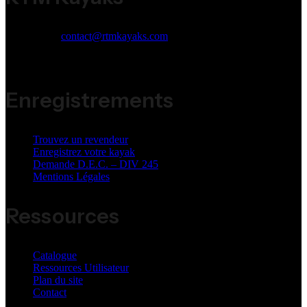
Email:
contact@rtmkayaks.com
Phone:
+33 (0)5 53 98 53 98
Address:
ZI Jean Malèze 47240 Bon Encontre
Enregistrements
Trouvez un revendeur
Enregistrez votre kayak
Demande D.E.C. – DIV 245
Mentions Légales
Ressources
Catalogue
Ressources Utilisateur
Plan du site
Contact