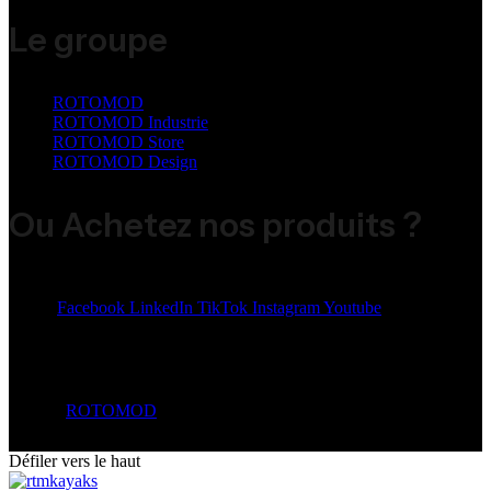
Le groupe
ROTOMOD
ROTOMOD Industrie
ROTOMOD Store
ROTOMOD Design
Ou Achetez nos produits ?
Share:
Facebook
LinkedIn
TikTok
Instagram
Youtube
© 2026
ROTOMOD
. All Rights Reserved.
Défiler vers le haut