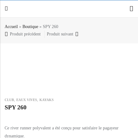
Accueil
»
Boutique
»
SPY 260
Produit précédent
Produit suivant
Retour
Canoë / Kayak
Stand up Paddle
E-paddling
Accessoires
,
,
CLUB
EAUX VIVES
KAYAKS
SPY 260
Ce river runner polyvalent a été conçu pour satisfaire le pagayeur
dynamique.