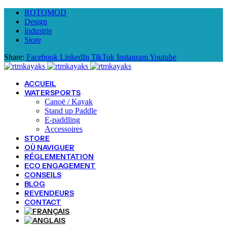
ROTOMOD
Design
Industrie
Store
Share:
Facebook
LinkedIn
TikTok
Instagram
Youtube
ACCUEIL
WATERSPORTS
Canoë / Kayak
Stand up Paddle
E-paddling
Accessoires
STORE
OÙ NAVIGUER
RÉGLEMENTATION
ECO ENGAGEMENT
CONSEILS
BLOG
REVENDEURS
CONTACT