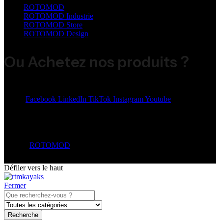
ROTOMOD
ROTOMOD Industrie
ROTOMOD Store
ROTOMOD Design
Ou Achetez nos produits ?
Share:
Facebook
LinkedIn
TikTok
Instagram
Youtube
© 2026
ROTOMOD
. All Rights Reserved.
Défiler vers le haut
Fermer
Recherche