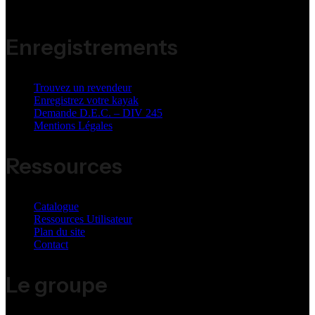
Address:
ZI Jean Malèze 47240 Bon Encontre
Enregistrements
Trouvez un revendeur
Enregistrez votre kayak
Demande D.E.C. – DIV 245
Mentions Légales
Ressources
Catalogue
Ressources Utilisateur
Plan du site
Contact
Le groupe