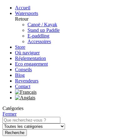
Accueil
Watersports
Retour
Canoë / Kayak
Stand up Paddle
E-paddling
Accessoires
Store
Où naviguer
Réglementation
Eco engagement
Conseils
Blog
Revendeurs
Contact
Catégories
Fermer
Recherche