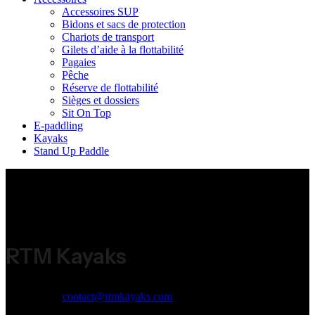
Accessoires SUP
Bidons et sacs de protection
Chariots de transport
Gilets d’aide à la flottabilité
Pagaies
Pêche
Réserve de flottabilité
Sièges et dossiers
Sit On Top
E-paddling
Kayaks
Stand Up Paddle
RTM Kayaks
Email:
contact@rtmkayaks.com
Phone:
+33 (0)5 53 98 53 98